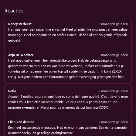
Reacties
Nancy Verhulst
3 maanden geleden
Het was weer een superfijne ervaring! Heel vriendelijke ontvangst en een zalige
massage. Heel ontspannend en professioneel. Ik heb al een volgende afspraak
geboekt.
Anja De Wachter
5 maanden geleden
Heel goed ontvangen. Heel vriendelijke vrouw. Heb de gelaatsverzorging
genomen van 90 minuten en was pure verwennerij. Zeker een aanrader als je
volledig wil ontspannen en op en top wil stralen in je gezicht. Ik kom ZEKER
terug. Nergens anders zo'n fantastische gelaatsverzorging gekregen dan hier.
Sofia
6 maanden geleden
Accueil 5 étoiles, cadre magnifique et soins de haute qualité. C'est devenu mon
rendez-vous bien-être incontournable. Valeria est aux petits soins et une
propreté exemplaire. Merci pour ce moment de pur bonheur🥰🥰🥰
Ellen Van damme
7 maanden geleden
Een heel rustgevende massage. Heb er enorm van genoten. Een echte aanrader
Klantvriendelijk en gezellige praktijkruimte.