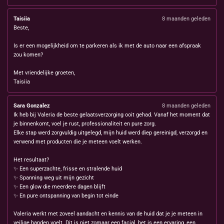
Taisiia
8 maanden geleden
Beste,
Is er een mogelijkheid om te parkeren als ik met de auto naar een afspraak
zou komen?
Met vriendelijke groeten,
Taisiia
Sara Gonzalez
8 maanden geleden
Ik heb bij Valeria de beste gelaatsverzorging ooit gehad. Vanaf het moment dat
je binnenkomt, voel je rust, professionaliteit en pure zorg.
Elke stap werd zorgvuldig uitgelegd, mijn huid werd diep gereinigd, verzorgd en
verwend met producten die je meteen voelt werken.
Het resultaat?
✨ Een superzachte, frisse en stralende huid
✨ Spanning weg uit mijn gezicht
✨ Een glow die meerdere dagen blijft
✨ En pure ontspanning van begin tot einde
Valeria werkt met zoveel aandacht en kennis van de huid dat je je meteen in
veilige handen voelt. Dit is niet zomaar een facial, het is een ervaring, een