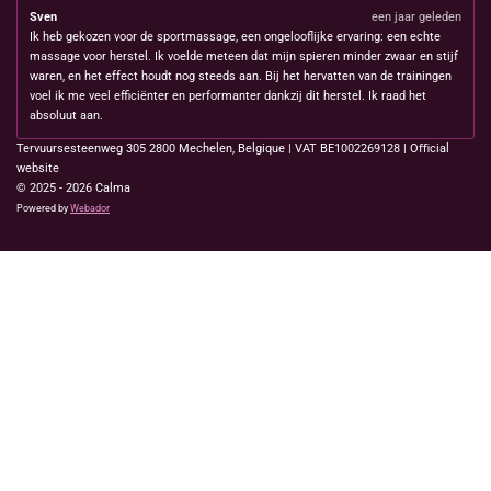
Sven
een jaar geleden
Ik heb gekozen voor de sportmassage, een ongelooflijke ervaring: een echte
massage voor herstel. Ik voelde meteen dat mijn spieren minder zwaar en stijf
waren, en het effect houdt nog steeds aan. Bij het hervatten van de trainingen
voel ik me veel efficiënter en performanter dankzij dit herstel. Ik raad het
absoluut aan.
Tervuursesteenweg 305 2800 Mechelen, Belgique
| VAT BE1002269128 | Oﬃcial
website
© 2025 - 2026 Calma
Powered by
Webador