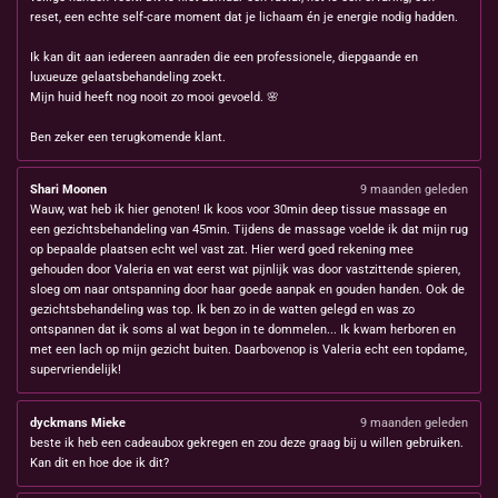
reset, een echte self-care moment dat je lichaam én je energie nodig hadden.
Ik kan dit aan iedereen aanraden die een professionele, diepgaande en
luxueuze gelaatsbehandeling zoekt.
Mijn huid heeft nog nooit zo mooi gevoeld. 🌸
Ben zeker een terugkomende klant.
Shari Moonen
9 maanden geleden
Wauw, wat heb ik hier genoten! Ik koos voor 30min deep tissue massage en
een gezichtsbehandeling van 45min. Tijdens de massage voelde ik dat mijn rug
op bepaalde plaatsen echt wel vast zat. Hier werd goed rekening mee
gehouden door Valeria en wat eerst wat pijnlijk was door vastzittende spieren,
sloeg om naar ontspanning door haar goede aanpak en gouden handen. Ook de
gezichtsbehandeling was top. Ik ben zo in de watten gelegd en was zo
ontspannen dat ik soms al wat begon in te dommelen... Ik kwam herboren en
met een lach op mijn gezicht buiten. Daarbovenop is Valeria echt een topdame,
supervriendelijk!
dyckmans Mieke
9 maanden geleden
beste ik heb een cadeaubox gekregen en zou deze graag bij u willen gebruiken.
Kan dit en hoe doe ik dit?