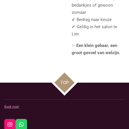
bedankjes of gewoon
zomaar
✔ Bedrag naar keuze
✔ Geldig in het salon te
Lier
✨
Een klein gebaar, een
groot gevoel van welzijn.
TOP
Book now!
I
W