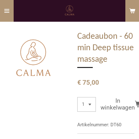
Ga
direct
naar
de
Cadeaubon - 60
hoofdinhoud
min Deep tissue
massage
€ 75,00
In
winkelwagen
Artikelnummer:
DT60