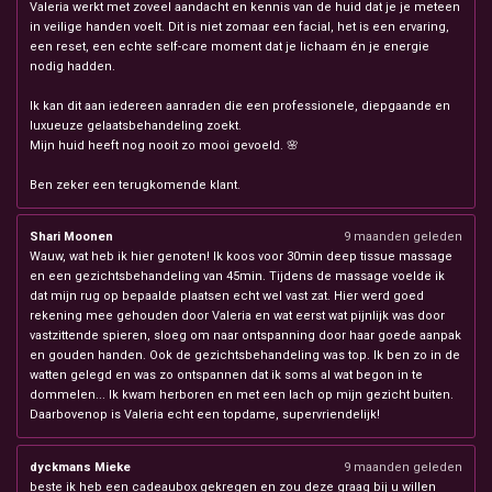
Valeria werkt met zoveel aandacht en kennis van de huid dat je je meteen
in veilige handen voelt. Dit is niet zomaar een facial, het is een ervaring,
een reset, een echte self-care moment dat je lichaam én je energie
nodig hadden.
Ik kan dit aan iedereen aanraden die een professionele, diepgaande en
luxueuze gelaatsbehandeling zoekt.
Mijn huid heeft nog nooit zo mooi gevoeld. 🌸
Ben zeker een terugkomende klant.
Shari Moonen
9 maanden geleden
Wauw, wat heb ik hier genoten! Ik koos voor 30min deep tissue massage
en een gezichtsbehandeling van 45min. Tijdens de massage voelde ik
dat mijn rug op bepaalde plaatsen echt wel vast zat. Hier werd goed
rekening mee gehouden door Valeria en wat eerst wat pijnlijk was door
vastzittende spieren, sloeg om naar ontspanning door haar goede aanpak
en gouden handen. Ook de gezichtsbehandeling was top. Ik ben zo in de
watten gelegd en was zo ontspannen dat ik soms al wat begon in te
dommelen... Ik kwam herboren en met een lach op mijn gezicht buiten.
Daarbovenop is Valeria echt een topdame, supervriendelijk!
dyckmans Mieke
9 maanden geleden
beste ik heb een cadeaubox gekregen en zou deze graag bij u willen