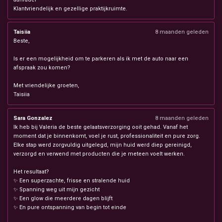
Klantvriendelijk en gezellige praktijkruimte.
Taisiia
8 maanden geleden
Beste,
Is er een mogelijkheid om te parkeren als ik met de auto naar een
afspraak zou komen?
Met vriendelijke groeten,
Taisiia
Sara Gonzalez
8 maanden geleden
Ik heb bij Valeria de beste gelaatsverzorging ooit gehad. Vanaf het
moment dat je binnenkomt, voel je rust, professionaliteit en pure zorg.
Elke stap werd zorgvuldig uitgelegd, mijn huid werd diep gereinigd,
verzorgd en verwend met producten die je meteen voelt werken.
Het resultaat?
✨ Een superzachte, frisse en stralende huid
✨ Spanning weg uit mijn gezicht
✨ Een glow die meerdere dagen blijft
✨ En pure ontspanning van begin tot einde