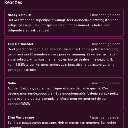
Reacties
Nancy Verhulst
4 maanden geleden
Het was weer een superfijne ervaring! Heel vriendelijke ontvangst en een
zalige massage. Heel ontspannend en professioneel. Ik heb al een
volgende afspraak geboekt.
Anja De Wachter
5 maanden geleden
Heel goed ontvangen. Heel vriendelijke vrouw. Heb de gelaatsverzorging
genomen van 90 minuten en was pure verwennerij. Zeker een aanrader
als je volledig wil ontspannen en op en top wil stralen in je gezicht. Ik
kom ZEKER terug. Nergens anders zo'n fantastische gelaatsverzorging
gekregen dan hier.
Sofia
6 maanden geleden
Accueil 5 étoiles, cadre magnifique et soins de haute qualité. C'est
devenu mon rendez-vous bien-être incontournable. Valeria est aux petits
soins et une propreté exemplaire. Merci pour ce moment de pur
bonheur🥰🥰🥰
Ellen Van damme
7 maanden geleden
Een heel rustgevende massage. Heb er enorm van genoten. Een echte
aanrader