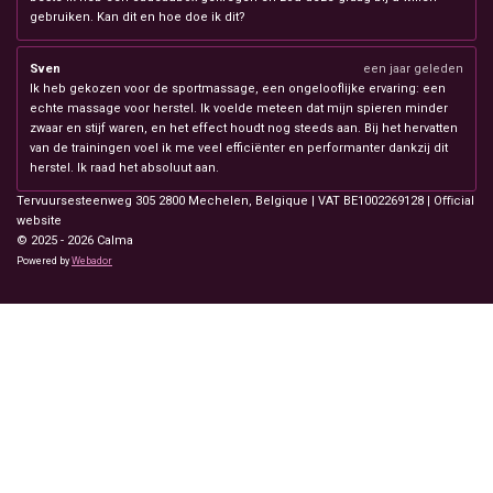
gebruiken. Kan dit en hoe doe ik dit?
Sven
een jaar geleden
Ik heb gekozen voor de sportmassage, een ongelooflijke ervaring: een
echte massage voor herstel. Ik voelde meteen dat mijn spieren minder
zwaar en stijf waren, en het effect houdt nog steeds aan. Bij het hervatten
van de trainingen voel ik me veel efficiënter en performanter dankzij dit
herstel. Ik raad het absoluut aan.
Tervuursesteenweg 305 2800 Mechelen, Belgique
| VAT BE1002269128 | Oﬃcial
website
© 2025 - 2026 Calma
Powered by
Webador