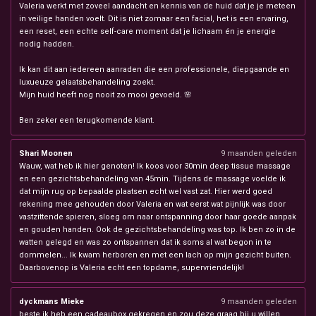
Valeria werkt met zoveel aandacht en kennis van de huid dat je je meteen
in veilige handen voelt. Dit is niet zomaar een facial, het is een ervaring,
een reset, een echte self-care moment dat je lichaam én je energie
nodig hadden.
Ik kan dit aan iedereen aanraden die een professionele, diepgaande en
luxueuze gelaatsbehandeling zoekt.
Mijn huid heeft nog nooit zo mooi gevoeld. 🌸
Ben zeker een terugkomende klant.
Shari Moonen
9 maanden geleden
Wauw, wat heb ik hier genoten! Ik koos voor 30min deep tissue massage
en een gezichtsbehandeling van 45min. Tijdens de massage voelde ik
dat mijn rug op bepaalde plaatsen echt wel vast zat. Hier werd goed
rekening mee gehouden door Valeria en wat eerst wat pijnlijk was door
vastzittende spieren, sloeg om naar ontspanning door haar goede aanpak
en gouden handen. Ook de gezichtsbehandeling was top. Ik ben zo in de
watten gelegd en was zo ontspannen dat ik soms al wat begon in te
dommelen... Ik kwam herboren en met een lach op mijn gezicht buiten.
Daarbovenop is Valeria echt een topdame, supervriendelijk!
dyckmans Mieke
9 maanden geleden
beste ik heb een cadeaubox gekregen en zou deze graag bij u willen