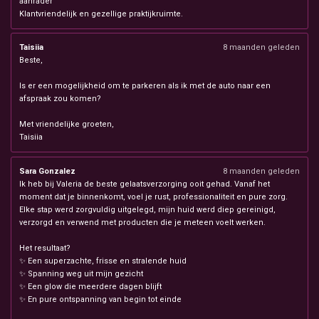
aanrader
Klantvriendelijk en gezellige praktijkruimte.
Taisiia
8 maanden geleden
Beste,
Is er een mogelijkheid om te parkeren als ik met de auto naar een
afspraak zou komen?
Met vriendelijke groeten,
Taisiia
Sara Gonzalez
8 maanden geleden
Ik heb bij Valeria de beste gelaatsverzorging ooit gehad. Vanaf het
moment dat je binnenkomt, voel je rust, professionaliteit en pure zorg.
Elke stap werd zorgvuldig uitgelegd, mijn huid werd diep gereinigd,
verzorgd en verwend met producten die je meteen voelt werken.
Het resultaat?
✨ Een superzachte, frisse en stralende huid
✨ Spanning weg uit mijn gezicht
✨ Een glow die meerdere dagen blijft
✨ En pure ontspanning van begin tot einde