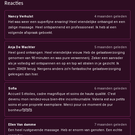
Reacties
Nancy Verhulst
4 maanden geleden
Het was weer een superfijne ervaring! Heel vriendelijke ontvangst en een
zalige massage. Heel ontspannend en professioneel. Ik heb al een
volgende afspraak geboekt.
Anja De Wachter
5 maanden geleden
Heel goed ontvangen. Heel vriendelijke vrouw. Heb de gelaatsverzorging
genomen van 90 minuten en was pure verwennerij. Zeker een aanrader
als je volledig wil ontspannen en op en top wil stralen in je gezicht. Ik
kom ZEKER terug. Nergens anders zo'n fantastische gelaatsverzorging
gekregen dan hier.
Sofia
6 maanden geleden
Accueil 5 étoiles, cadre magnifique et soins de haute qualité. C'est
devenu mon rendez-vous bien-être incontournable. Valeria est aux petits
soins et une propreté exemplaire. Merci pour ce moment de pur
bonheur🥰🥰🥰
Ellen Van damme
7 maanden geleden
Een heel rustgevende massage. Heb er enorm van genoten. Een echte