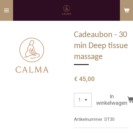
Ga
direct
naar
de
Cadeaubon - 30
hoofdinhoud
min Deep tissue
massage
€ 45,00
In
winkelwagen
Artikelnummer:
DT30