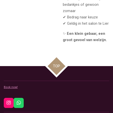
bedankjes of gewoon
zomaar
✔ Bedrag naar keuze
✔ Geldig in het salon te Lier
✨
Een klein gebaar, een
groot gevoel van welzijn.
TOP
Book now!
I
W
n
h